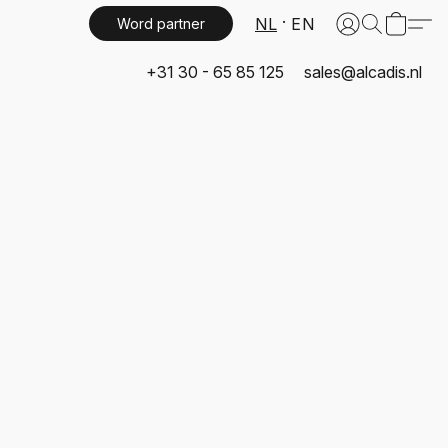
NL
EN
Word partner
+31 30 - 65 85 125
sales@alcadis.nl